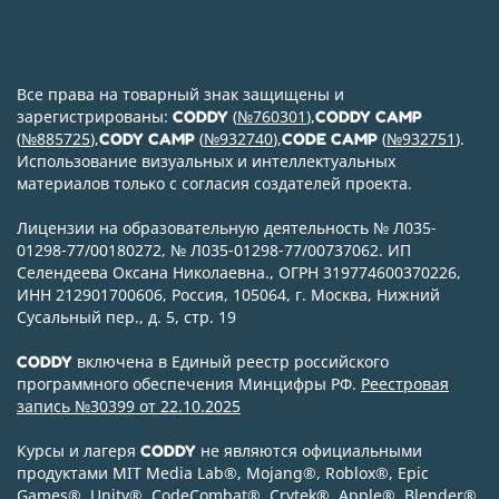
Все права на товарный знак защищены и
зарегистрированы:
(
№760301
),
CODDY
CODDY CAMP
(
№885725
),
(
№932740
),
(
№932751
).
CODY CAMP
CODE CAMP
Использование визуальных и интеллектуальных
материалов только с согласия создателей проекта.
Лицензии на образовательную деятельность № Л035-
01298-77/00180272, № Л035-01298-77/00737062. ИП
Селендеева Оксана Николаевна., ОГРН 319774600370226,
ИНН 212901700606, Россия, 105064, г. Москва, Нижний
Сусальный пер., д. 5, стр. 19
включена в Единый реестр российского
CODDY
программного обеспечения Минцифры РФ.
Реестровая
запись №30399 от 22.10.2025
Курсы и лагеря
не являются официальными
CODDY
продуктами MIT Media Lab
®
, Mojang
®
, Roblox
®
, Epic
Games
®
, Unity
®
, CodeСombat
®
, Crytek
®
, Apple
®
, Blender
®
,